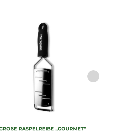
GROßE RASPELREIBE „GOURMET“
FEINE 