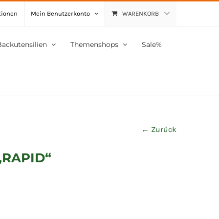
tionen
Mein Benutzerkonto
WARENKORB
Backutensilien
Themenshops
Sale%
← Zurück
„RAPID“