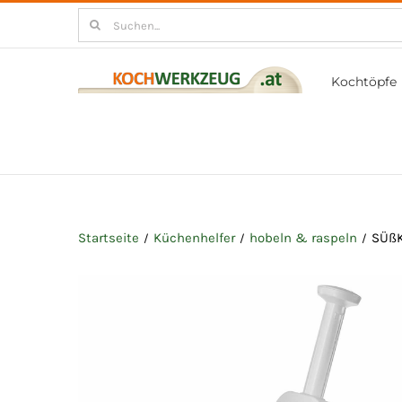
Zum
Suchen
Inhalt
nach:
springen
Kochtöpfe
Startseite
Küchenhelfer
hobeln & raspeln
SÜßK