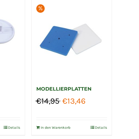
%
MODELLIERPLATTEN
Ursprünglicher
Aktueller
€
14,95
€
13,46
Preis
Preis
war:
ist:
€14,95
€13,46.
Details
In den Warenkorb
Details