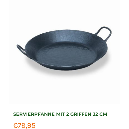
mehrere
Varianten
auf.
Die
Optionen
können
auf
der
Produktseite
gewählt
werden
SERVIERPFANNE MIT 2 GRIFFEN 32 CM
€
79,95