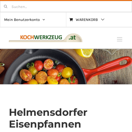
Zum
Suchen
nach:
Inhalt
Mein Benutzerkonto
WARENKORB
springen
Helmensdorfer
Eisenpfannen