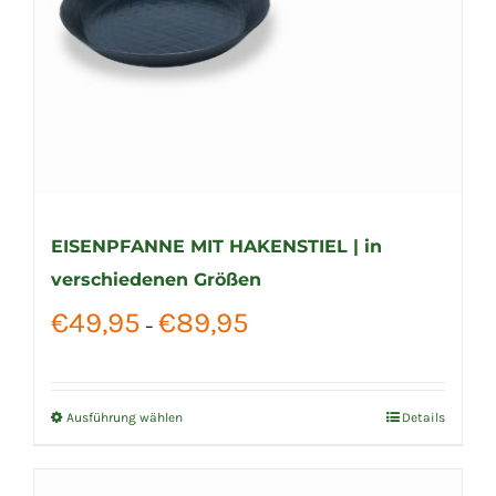
EISENPFANNE MIT HAKENSTIEL | in
verschiedenen Größen
Preisspanne:
€
49,95
€
89,95
–
€49,95
bis
€89,95
Ausführung wählen
Details
Dieses
Produkt
weist