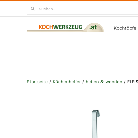
Zum
Suchen
Inhalt
nach:
springen
Kochtöpfe
Startseite
Küchenhelfer
heben & wenden
FLEI