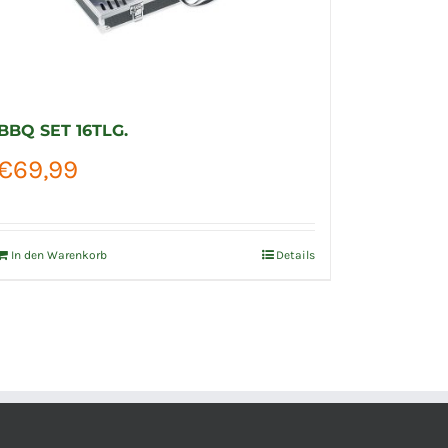
BBQ SET 16TLG.
PFANNE
€
69,99
€
22,9
In den Warenkorb
Details
In den Wa