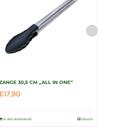
ZANGE 30,5 CM „ALL IN ONE“
BBQ SET
€
17,90
€
69,9
In den Warenkorb
Details
In den Wa