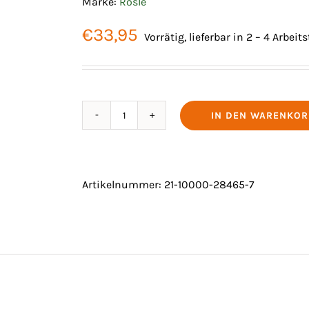
Marke:
Rösle
€
33,95
Vorrätig, lieferbar in 2 – 4 Arbeit
IN DEN WARENKOR
RUNDGRIFF-
PALETTE
26
CM
Artikelnummer:
21-10000-28465-7
Menge