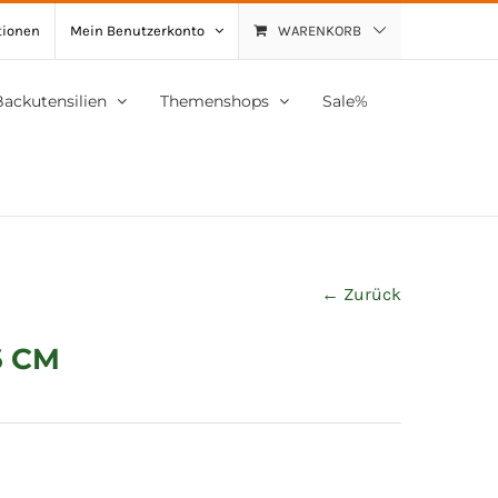
tionen
Mein Benutzerkonto
WARENKORB
Backutensilien
Themenshops
Sale%
← Zurück
6 CM