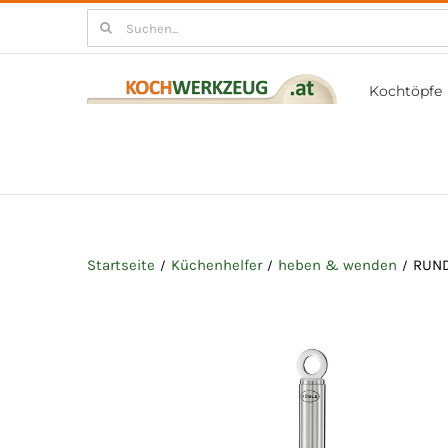
Zum
Suchen
Inhalt
nach:
springen
Kochtöpfe
Startseite
Küchenhelfer
heben & wenden
RUND