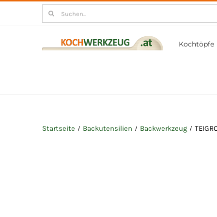
Zum
Suchen
Inhalt
nach:
springen
Kochtöpfe
Startseite
Backutensilien
Backwerkzeug
TEIGR