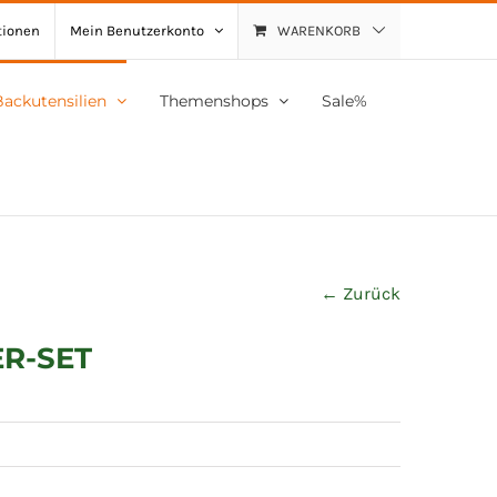
tionen
Mein Benutzerkonto
WARENKORB
Backutensilien
Themenshops
Sale%
← Zurück
ER-SET