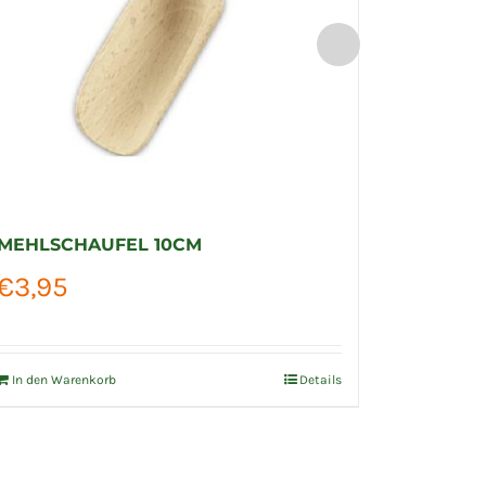
MEHLSCHAUFEL 10CM
KUCHEN
€
3,95
€
10,5
In den Warenkorb
Details
In den Wa