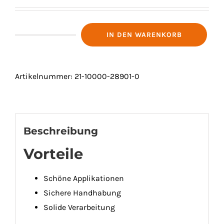
IN DEN WARENKORB
KÄSE-
FONDUE-
SET
Artikelnummer:
21-10000-28901-0
"ST.
GALLEN"
6
PERSONEN
Beschreibung
Menge
Vorteile
Schöne Applikationen
Sichere Handhabung
Solide Verarbeitung