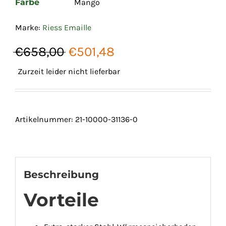
Farbe
Mango
Marke:
Riess Emaille
Ursprünglicher
Aktueller
€
658,00
€
501,48
Preis
Preis
Zurzeit leider nicht lieferbar
war:
ist:
€658,00
€501,48.
Artikelnummer:
21-10000-31136-0
Beschreibung
Vorteile