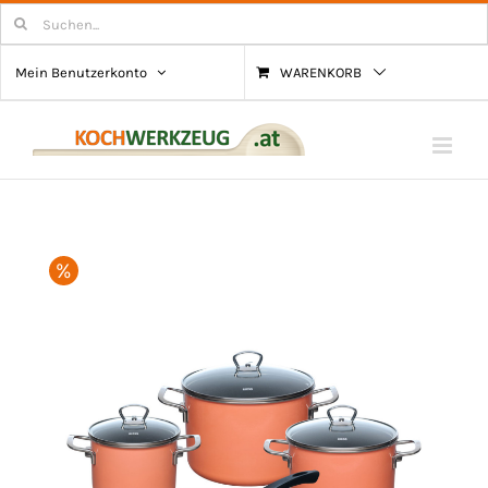
Zum
Suchen
nach:
Inhalt
Mein Benutzerkonto
WARENKORB
springen
%