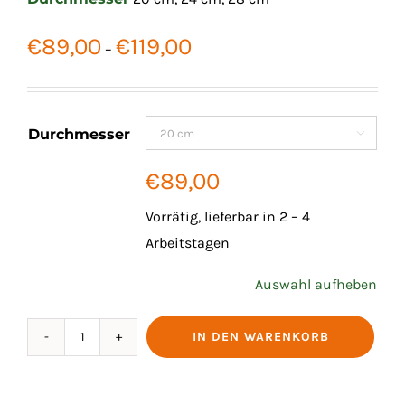
Preisspanne:
€
89,00
€
119,00
–
€89,00
bis
€119,00
Durchmesser

€
89,00
Vorrätig, lieferbar in 2 – 4
Arbeitstagen
Auswahl aufheben
IN DEN WARENKORB
BRATPFANNE
BRIGADE
PREMIUM