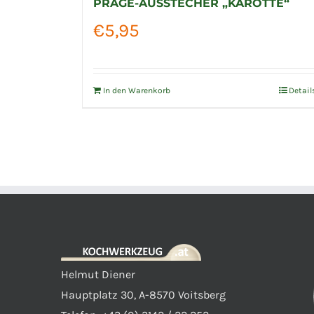
PRÄGE-AUSSTECHER „KAROTTE“
€
5,95
In den Warenkorb
Detail
Helmut Diener
Hauptplatz 30, A-8570 Voitsberg