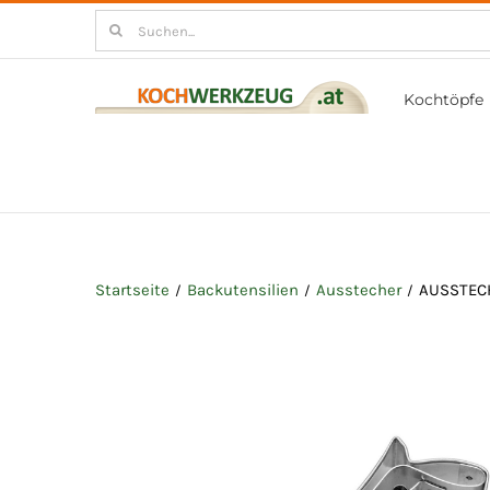
Zum
Suchen
Inhalt
nach:
springen
Kochtöpfe
Startseite
Backutensilien
Ausstecher
AUSSTEC