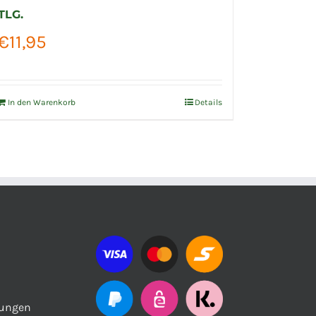
TLG.
€
7,50
€
11,95
In den Wa
In den Warenkorb
Details
gungen