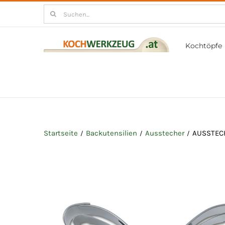
Zum
Suchen
Inhalt
nach:
springen
Kochtöpfe
Startseite
Backutensilien
Ausstecher
AUSSTEC