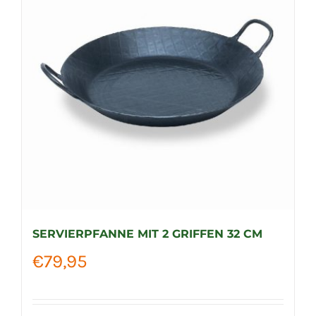
auf.
Die
Optionen
können
auf
der
Produktseite
gewählt
werden
SERVIERPFANNE MIT 2 GRIFFEN 32 CM
€
79,95