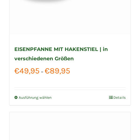
EISENPFANNE MIT HAKENSTIEL | in
verschiedenen Größen
Preisspanne:
€
49,95
€
89,95
–
€49,95
bis
€89,95
Ausführung wählen
Details
Dieses
Produkt
weist
mehrere
Varianten