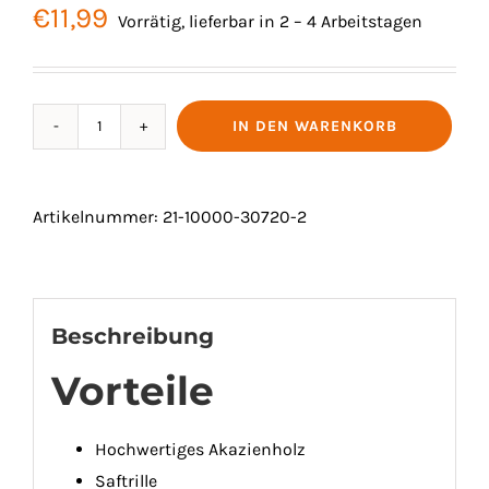
€
11,99
Vorrätig, lieferbar in 2 – 4 Arbeitstagen
IN DEN WARENKORB
VESPERNTELLER
MIT
SAFTRILLE
Artikelnummer:
21-10000-30720-2
AKAZIENHOLZ
Ø
25
CM
Beschreibung
Menge
Vorteile
Hochwertiges Akazienholz
Saftrille