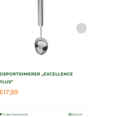
EISPORTIONIERER „EXCELLENCE
KARTOF
PLUS“
€
29,0
€
17,99
In den Wa
In den Warenkorb
Details