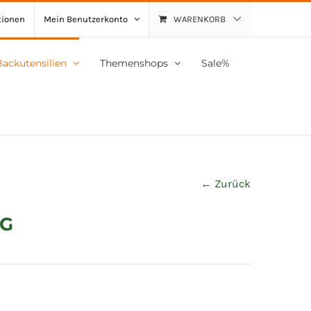
tionen
Mein Benutzerkonto
WARENKORB
Backutensilien
Themenshops
Sale%
← Zurück
LG