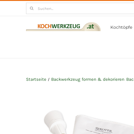
Zum
Suchen
Inhalt
nach:
springen
Kochtöpfe
Startseite
Backwerkzeug
formen & dekorieren
Bac