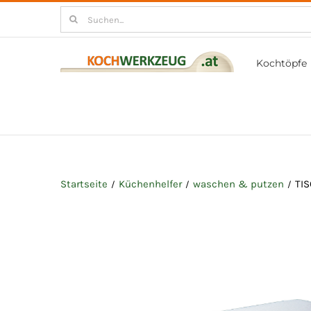
Zum
Suchen
Inhalt
nach:
springen
Kochtöpfe
Startseite
Küchenhelfer
waschen & putzen
TI