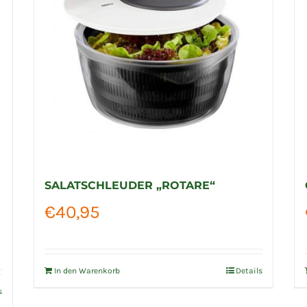
SALATSCHLEUDER „ROTARE“
€
40,95
In den Warenkorb
Details
s