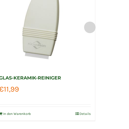
GLAS-KERAMIK-REINIGER
ERSATZK
€
11,99
€
7,50
In den Warenkorb
Details
In den Wa