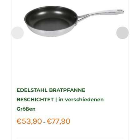
EDELSTAHL BRATPFANNE
BESCHICHTET | in verschiedenen
Größen
Preisspanne:
€
53,90
€
77,90
–
€53,90
bis