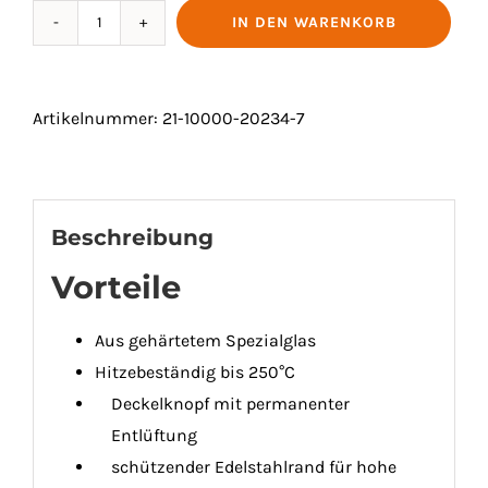
IN DEN WARENKORB
SICHERHEITSGLASDECKEL
RUND
|
Artikelnummer:
21-10000-20234-7
in
verschiedenen
Größen
Menge
Beschreibung
Vorteile
Aus gehärtetem Spezialglas
Hitzebeständig bis 250°C
Deckelknopf mit permanenter
Entlüftung
schützender Edelstahlrand für hohe