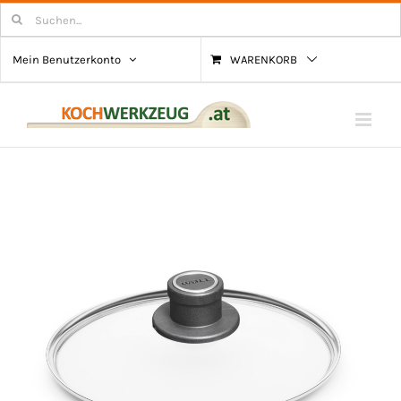
Zum
Suchen
nach:
Inhalt
Mein Benutzerkonto
WARENKORB
springen