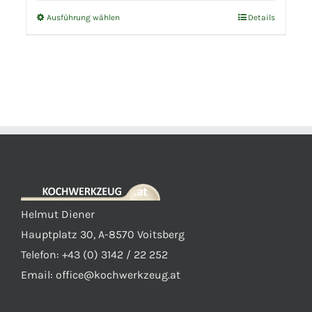
€77,90
Ausführung wählen
Details
Dieses
Produkt
weist
mehrere
Varianten
auf.
Die
Optionen
können
auf
Helmut Diener
der
Hauptplatz 30, A-8570 Voitsberg
Produktseite
Telefon: +43 (0) 3142 / 22 252
gewählt
Email:
office@kochwerkzeug.at
werden