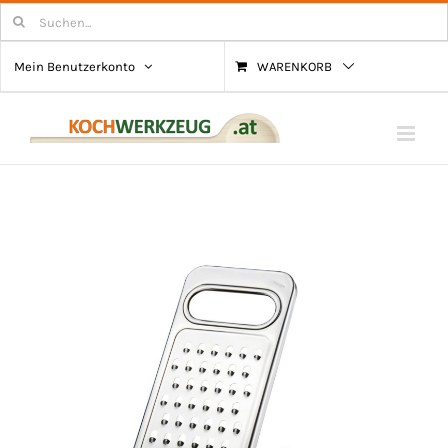
Zum
Suchen
nach:
Inhalt
Mein Benutzerkonto
WARENKORB
springen