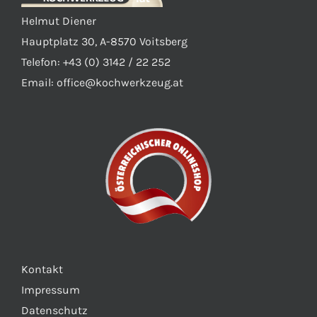
auf
Helmut Diener
der
Hauptplatz 30, A-8570 Voitsberg
Produktseite
Telefon: +43 (0) 3142 / 22 252
gewählt
Email:
office@kochwerkzeug.at
werden
Kontakt
Impressum
Datenschutz