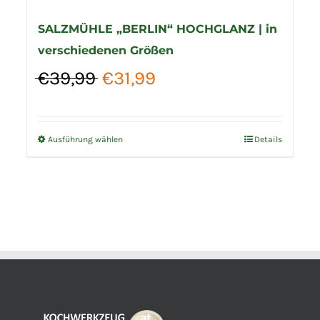
SALZMÜHLE „BERLIN“ HOCHGLANZ | in
verschiedenen Größen
Ursprünglicher
Aktueller
€
39,99
€
31,99
Preis
Preis
war:
ist:
€39,99
€31,99.
Ausführung wählen
Details
Dieses
Produkt
weist
mehrere
Varianten
auf.
Die
Optionen
können