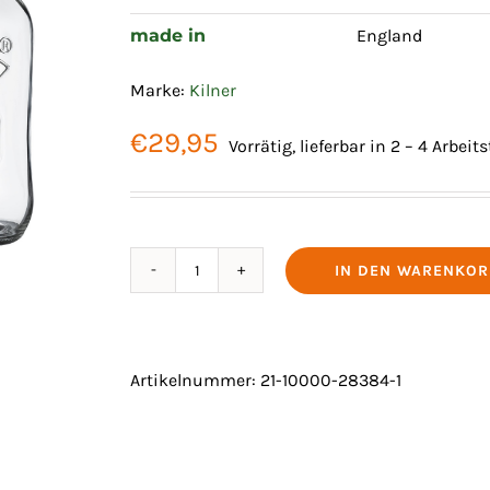
made in
England
Marke:
Kilner
€
29,95
Vorrätig, lieferbar in 2 – 4 Arbeit
IN DEN WARENKOR
FERMENTATION
SET
MIT
2
Artikelnummer:
21-10000-28384-1
GLÄSERN
Menge