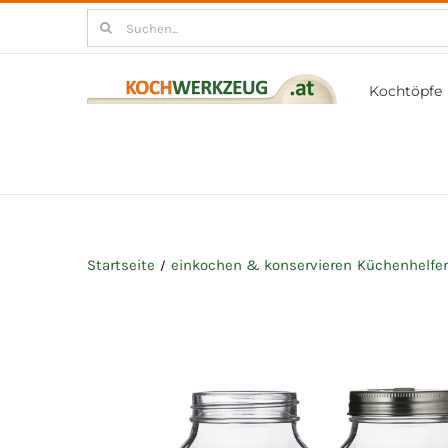
Zum
Suchen
Inhalt
nach:
springen
Kochtöpfe
Startseite
einkochen & konservieren
Küchenhelfe