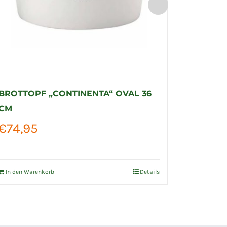
BROTTOPF „CONTINENTA“ OVAL 36
BROTTO
CM
CM
€
74,95
€
64,9
In den Warenkorb
Details
In den Wa