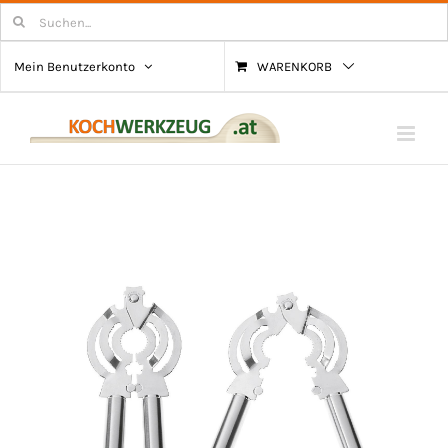
Zum
Suchen
nach:
Inhalt
Mein Benutzerkonto
WARENKORB
springen