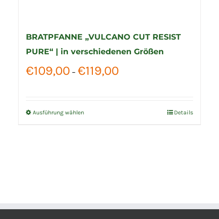
BRATPFANNE „VULCANO CUT RESIST
PURE“ | in verschiedenen Größen
Preisspanne:
€
109,00
€
119,00
–
€109,00
bis
€119,00
Ausführung wählen
Details
Dieses
Produkt
weist
mehrere
Varianten
auf.
Die
Optionen