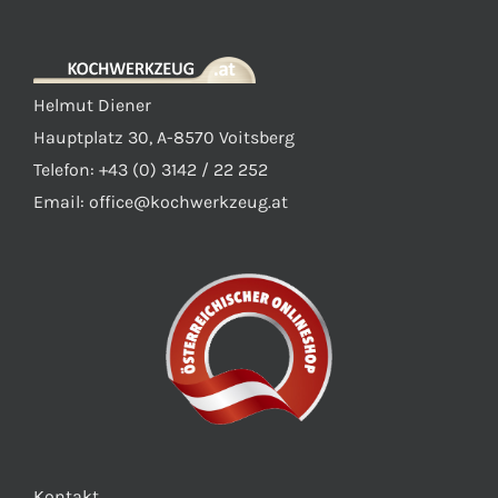
können
auf
der
Helmut Diener
Produktseite
Hauptplatz 30, A-8570 Voitsberg
gewählt
Telefon: +43 (0) 3142 / 22 252
werden
Email:
office@kochwerkzeug.at
Kontakt