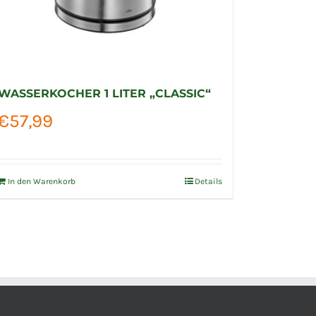
WASSERKOCHER 1 LITER „CLASSIC“
KÜCHEN
ORIGINA
€
57,99
€
799,
In den Warenkorb
Details
Ausführun