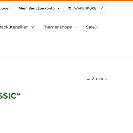
tionen
Mein Benutzerkonto
WARENKORB
Backutensilien
Themenshops
Sale%
← Zurück
SSIC“