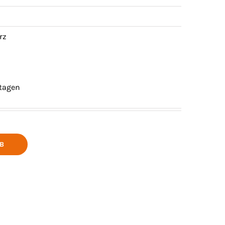
rz
stagen
B