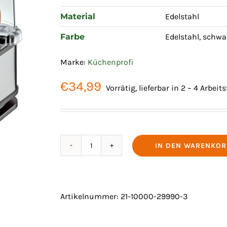
Material
Edelstahl
Farbe
Edelstahl, schwa
Marke:
Küchenprofi
€
34,99
Vorrätig, lieferbar in 2 – 4 Arbeit
IN DEN WARENKOR
EIERKOCHER
6-
ER
"CLASSIC"
Artikelnummer:
21-10000-29990-3
Menge