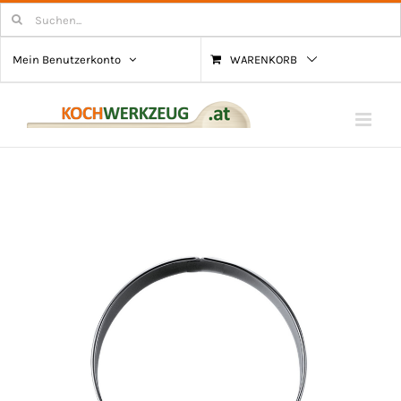
Zum
Suchen
nach:
Inhalt
Mein Benutzerkonto
WARENKORB
springen